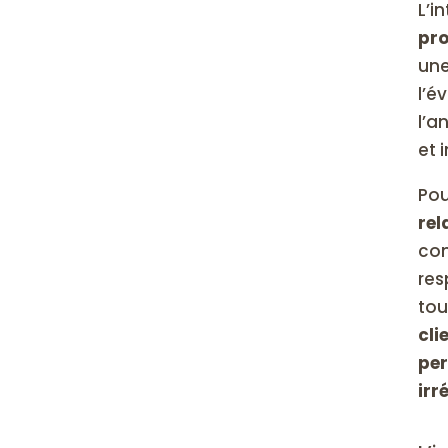
L’i
pro
une
l’é
l’a
et 
Pou
rel
com
res
tou
cli
per
irr