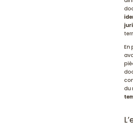
ain
doc
ide
jur
ter
En 
avo
piè
doc
con
du 
tem
L’