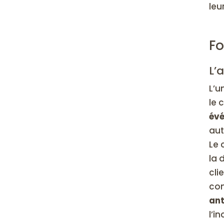
leu
Fo
L’
L’u
le 
évé
aut
Le 
la 
cli
con
ant
l’i