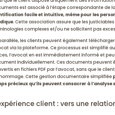
si que le client dispose uniquement des informatio
uments est associé à l’étape correspondante de l
ntification facile et intuitive, même pour les pers
idique
. Cette association assure que les justiciable
minologies complexes et/ou ne sollicitent pas exce
parallèle, les clients peuvent également télécharg
cat via la plateforme. Ce processus est simplifié a
ces, l’avocat en est immédiatement informé et peut
ument individuellement. Ces documents peuvent 
vertis en fichiers PDF par l’avocat, sans que le clie
nommage. Cette gestion documentaire simplifiée
ps précieux qu’ils peuvent consacrer à l’analyse et
expérience client : vers une relati