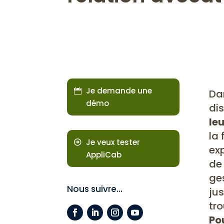
Je demande une
Da
démo
di
leu
la 
Je veux tester
exp
AppliCab
de
ges
Nous suivre…
jus
tro
Po