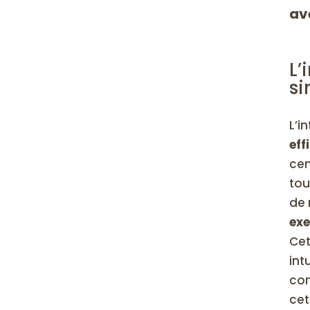
av
L’
si
L’i
eff
cen
tou
de 
exe
Cet
int
con
cet