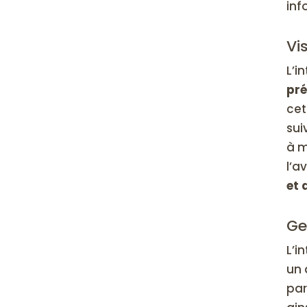
inf
Vi
L’i
pré
cet
sui
à m
l’a
et 
Ge
L’i
un 
par