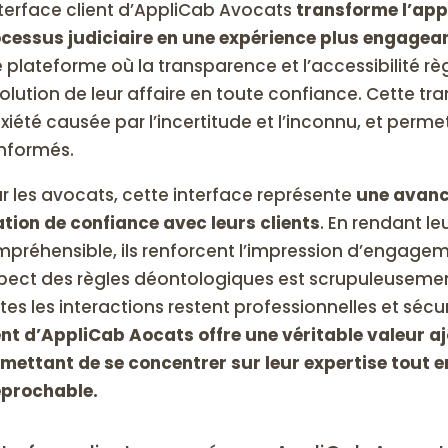
nterface client d’AppliCab Avocats
transforme l’app
cessus judiciaire en une expérience plus engagea
 plateforme où la transparence et l’accessibilité règ
volution de leur affaire en toute confiance. Cette t
nxiété causée par l’incertitude et l’inconnu, et permet
informés.
r les avocats, cette interface représente
une avanc
ation de confiance avec leurs clients
. En rendant leu
préhensible, ils renforcent l’impression d’engagemen
pect des règles déontologiques est scrupuleusemen
tes les interactions restent professionnelles et sécu
ent d’AppliCab Aocats offre une véritable valeur a
mettant de se concentrer sur leur expertise tout e
éprochable.