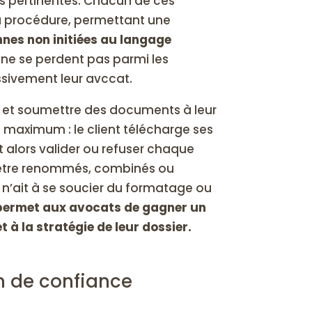
ns pertinentes. Chacun de ces
a procédure, permettant une
onnes non initiées au langage
s ne se perdent pas parmi les
ssivement leur avccat.
er et soumettre des documents à leur
u maximum : le client télécharge ses
 alors valider ou refuser chaque
être renommés, combinés ou
nt n’ait à se soucier du formatage ou
permet aux avocats de gagner un
 à la stratégie de leur dossier.
on de confiance