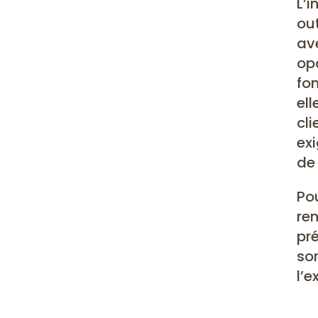
L’i
out
av
op
fon
el
cli
ex
de
Pou
ren
pré
som
l’e